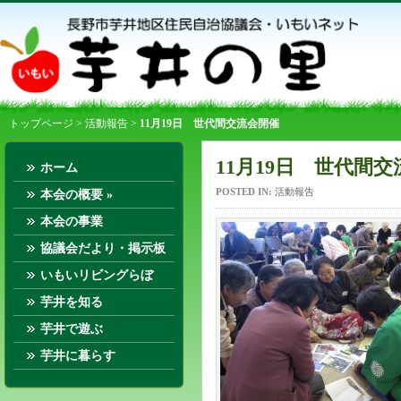
トップページ
>
活動報告
>
11月19日 世代間交流会開催
11月19日 世代間
ホーム
POSTED IN:
活動報告
本会の概要
»
本会の事業
協議会だより・掲示板
いもいリビングらぼ
芋井を知る
芋井で遊ぶ
芋井に暮らす