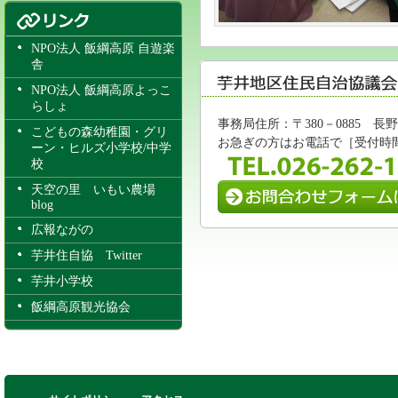
NPO法人 飯綱高原 自遊楽
舎
NPO法人 飯綱高原よっこ
らしょ
事務局住所：〒380－0885 
こどもの森幼稚園・グリ
お急ぎの方はお電話で［受付時間/8:
ーン・ヒルズ小学校/中学
校
天空の里 いもい農場
blog
広報ながの
芋井住自協 Twitter
芋井小学校
飯綱高原観光協会