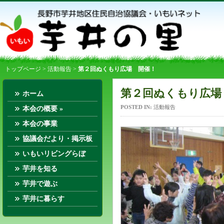
トップページ
>
活動報告
>
第２回ぬくもり広場 開催！
第２回ぬくもり広場
ホーム
POSTED IN:
活動報告
本会の概要
»
本会の事業
協議会だより・掲示板
いもいリビングらぼ
芋井を知る
芋井で遊ぶ
芋井に暮らす