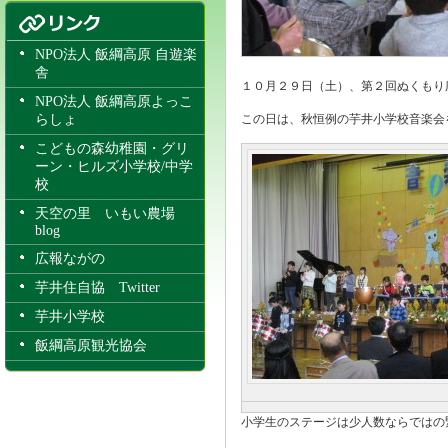
NPO法人 飯綱高原 自遊楽
舎
１０月２９日（土）、第２回ぬくもり
NPO法人 飯綱高原よっこ
らしょ
この日は、秋恒例の芋井小学校音楽会
こどもの森幼稚園・グリ
ーン・ヒルズ小学校/中学
校
天空の里 いもい農場
blog
広報ながの
芋井住自協 Twitter
芋井小学校
飯綱高原観光協会
小学生のステージは少人数ならではの