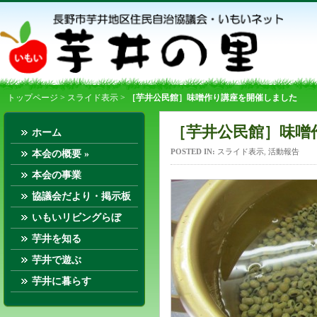
トップページ
>
スライド表示
>
［芋井公民館］味噌作り講座を開催しました
［芋井公民館］味噌
ホーム
POSTED IN:
スライド表示
,
活動報告
本会の概要
»
本会の事業
協議会だより・掲示板
いもいリビングらぼ
芋井を知る
芋井で遊ぶ
芋井に暮らす