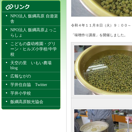
NPO法人 飯綱高原 自遊楽
舎
令和４年１１月８日（火）９：００～
NPO法人 飯綱高原よっこ
らしょ
「味噌作り講座」を開催しました。
こどもの森幼稚園・グリ
ーン・ヒルズ小学校/中学
校
天空の里 いもい農場
blog
広報ながの
芋井住自協 Twitter
芋井小学校
飯綱高原観光協会