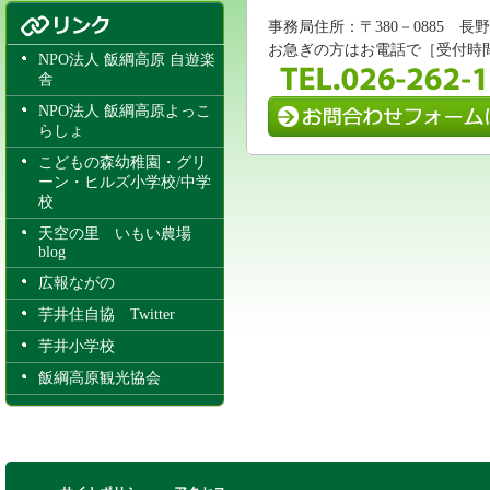
事務局住所：〒380－0885 
お急ぎの方はお電話で［受付時間/8:
NPO法人 飯綱高原 自遊楽
舎
NPO法人 飯綱高原よっこ
らしょ
こどもの森幼稚園・グリ
ーン・ヒルズ小学校/中学
校
天空の里 いもい農場
blog
広報ながの
芋井住自協 Twitter
芋井小学校
飯綱高原観光協会