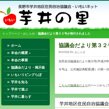
トップページ
>
おしらせ
>
協議会だより第３２号が発行されました
協議会だより第３２
ホーム
POSTED IN:
おしらせ
本会の概要
»
本会の事業
住民自治協議会だより第32号(平成29
協議会だより・掲示板
今号は、公共施設再配置(案）の第一
いもいリビングらぼ
芋井を知る
こちらの協議会だより
のページからご
芋井で遊ぶ
芋井に暮らす