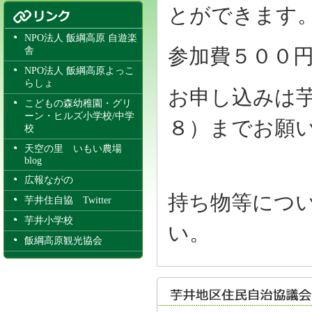
とができます
NPO法人 飯綱高原 自遊楽
参加費５００
舎
NPO法人 飯綱高原よっこ
らしょ
お申し込みは
こどもの森幼稚園・グリ
ーン・ヒルズ小学校/中学
８）までお願
校
天空の里 いもい農場
blog
広報ながの
持ち物等につ
芋井住自協 Twitter
芋井小学校
い。
飯綱高原観光協会