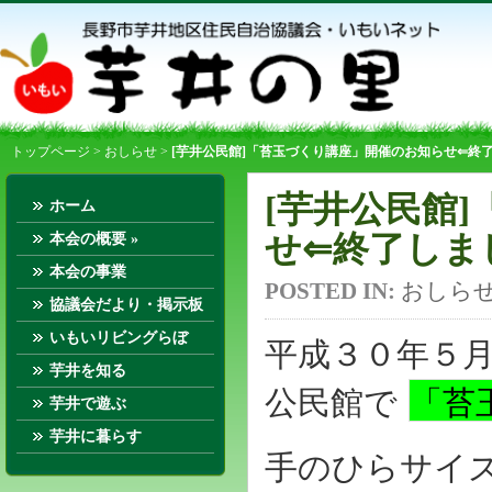
トップページ
>
おしらせ
>
[芋井公民館]「苔玉づくり講座」開催のお知らせ⇐終
[芋井公民館
ホーム
せ⇐終了しま
本会の概要
»
本会の事業
POSTED IN:
おしら
協議会だより・掲示板
いもいリビングらぼ
平成３０年５
芋井を知る
公民館で
「苔
芋井で遊ぶ
芋井に暮らす
手のひらサイ