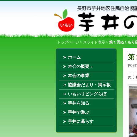
トップページ
>
スライド表示
>
第１回ぬくもり
第
ホーム
POST
本会の概要
»
本会の事業
ぬく
協議会だより・掲示板
いもいリビングらぼ
芋井を知る
芋井で遊ぶ
芋井に暮らす