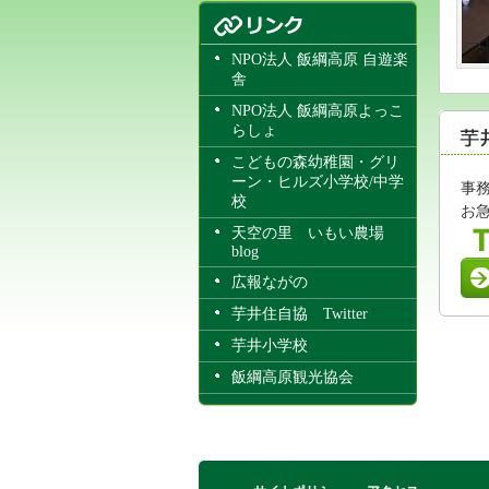
NPO法人 飯綱高原 自遊楽
舎
NPO法人 飯綱高原よっこ
らしょ
こどもの森幼稚園・グリ
ーン・ヒルズ小学校/中学
事務
校
お急
天空の里 いもい農場
blog
広報ながの
芋井住自協 Twitter
芋井小学校
飯綱高原観光協会