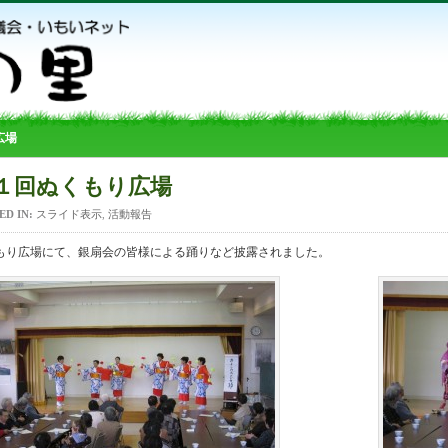
広場
１回ぬくもり広場
ED IN:
スライド表示
,
活動報告
もり広場にて、銀扇会の皆様による踊りなど披露されました。