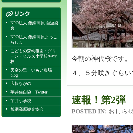
NPO法人 飯綱高原 自遊楽
舎
NPO法人 飯綱高原よっこ
らしょ
こどもの森幼稚園・グリ
ーン・ヒルズ小学校/中学
今朝の神代桜です。
校
天空の里 いもい農場
４、５分咲きぐらい
blog
広報ながの
芋井住自協 Twitter
速報！第2弾 今
芋井小学校
飯綱高原観光協会
POSTED IN:
おしら