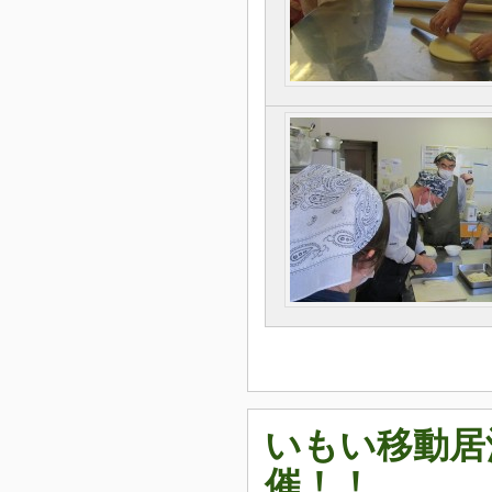
いもい移動居
催！！