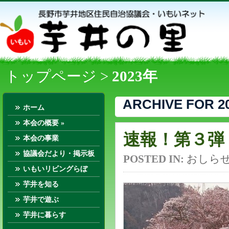
トップページ
>
2023年
ARCHIVE FOR 2
ホーム
本会の概要
»
速報！第３弾 
本会の事業
協議会だより・掲示板
POSTED IN:
おしら
いもいリビングらぼ
芋井を知る
芋井で遊ぶ
芋井に暮らす