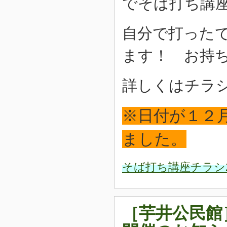
でそば打ち講
自分で打った
ます！ お持
詳しくはチラ
※日付が１２
ました。
そば打ち講座チラシ201
［芋井公民館