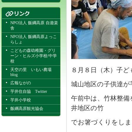
NPO法人 飯綱高原 自遊楽
舎
NPO法人 飯綱高原よっこ
らしょ
こどもの森幼稚園・グリ
ーン・ヒルズ小学校/中学
校
８月８日（木）子ど
天空の里 いもい農場
blog
城山地区の子供達が
広報ながの
芋井住自協 Twitter
午前中は、竹林整備
芋井小学校
井地区の竹
飯綱高原観光協会
でお箸づくりをしま