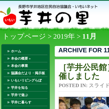
トップページ
>
2019年
>
11月
ARCHIVE FOR 11
ホーム
本会の概要
»
［芋井公民館
本会の事業
協議会だより・掲示板
催しました
いもいリビングらぼ
POSTED IN:
スライ
芋井を知る
芋井で遊ぶ
芋井に暮らす