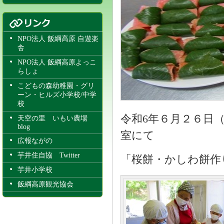
NPO法人 飯綱高原 自遊楽
舎
NPO法人 飯綱高原よっこ
らしょ
こどもの森幼稚園・グリ
ーン・ヒルズ小学校/中学
校
令和6年６月２６日
天空の里 いもい農場
blog
室にて
広報ながの
芋井住自協 Twitter
「桜餅・かしわ餅作
芋井小学校
飯綱高原観光協会