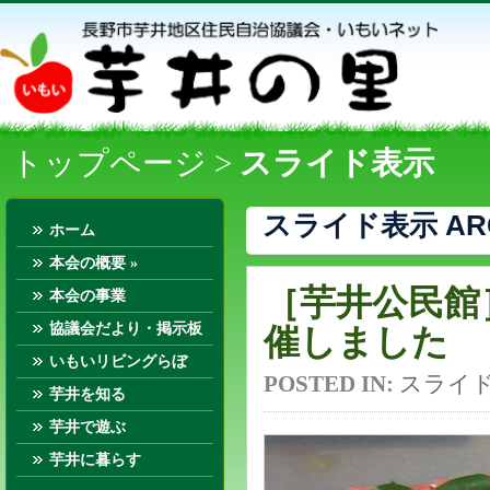
トップページ
>
スライド表示
スライド表示 ARC
ホーム
本会の概要
»
［芋井公民館
本会の事業
協議会だより・掲示板
催しました
いもいリビングらぼ
POSTED IN:
スライ
芋井を知る
芋井で遊ぶ
芋井に暮らす