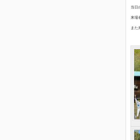
当日
来場
また