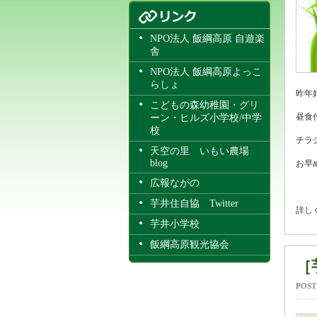
NPO法人 飯綱高原 自遊楽
舎
NPO法人 飯綱高原よっこ
らしょ
昨年
こどもの森幼稚園・グリ
昼食
ーン・ヒルズ小学校/中学
校
チラ
天空の里 いもい農場
blog
お早
広報ながの
芋井住自協 Twitter
詳し
芋井小学校
飯綱高原観光協会
［
POST