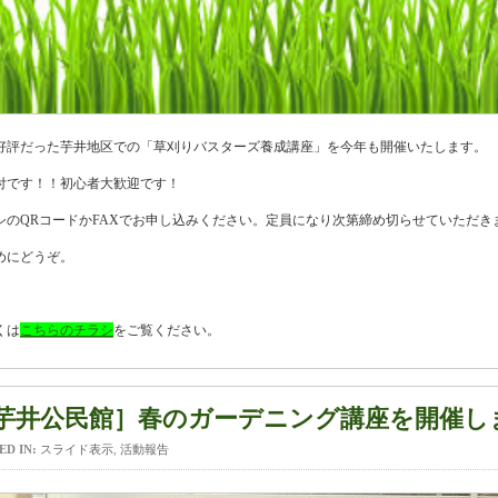
好評だった芋井地区での「草刈りバスターズ養成講座」を今年も開催いたします。
付です！！初心者大歓迎です！
シのQRコードかFAXでお申し込みください。定員になり次第締め切らせていただき
めにどうぞ。
くは
こちらのチラシ
をご覧ください。
芋井公民館］春のガーデニング講座を開催し
ED IN:
スライド表示
,
活動報告