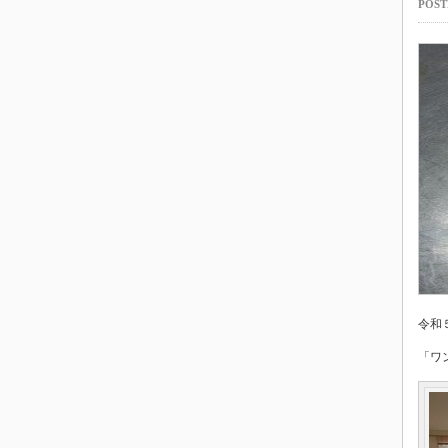
POST
令和
「ワ