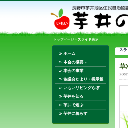
トップページ
>
スライド表示
スラ
ホーム
本会の概要
»
草
本会の事業
POST
協議会だより・掲示板
いもいリビングらぼ
芋井を知る
芋井で遊ぶ
芋井に暮らす